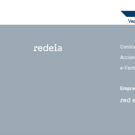
Ve
Footer
Conóc
Accion
e-Fact
Empre