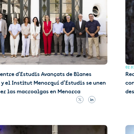
02.0
Centre d'Estudis Avançats de Blanes
Red
y el Institut Menorquí d’Estudis se unen
con
ger las macroalgas en Menorca
des