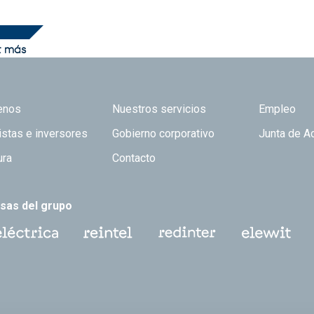
r más
 TOP
enos
Nuestros servicios
Empleo
istas e inversores
Gobierno corporativo
Junta de A
ura
Contacto
sas del grupo