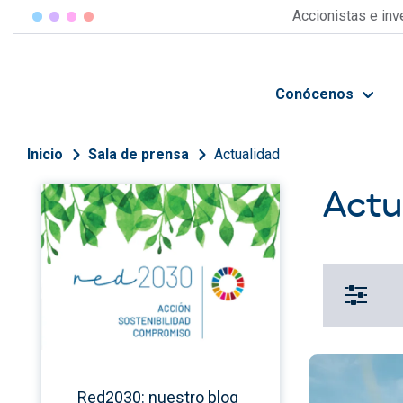
Pasar al contenido principal
Accionistas e in
Conócenos
Sobrescribir enlaces de 
Inicio
Sala de prensa
Actualidad
Actu
Red2030: nuestro blog