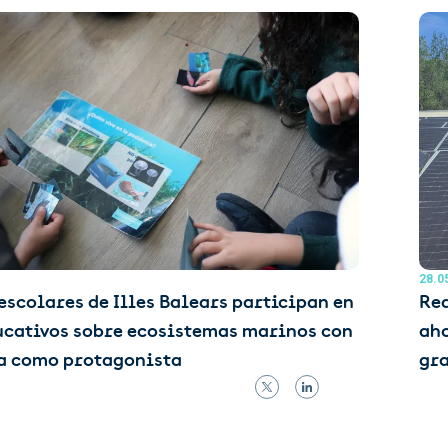
28.0
escolares de Illes Balears participan en
Red
ucativos sobre ecosistemas marinos con
aho
ia como protagonista
gra