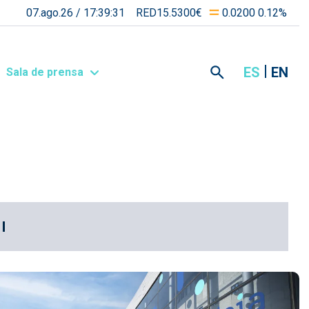
07.ago.26 /
17:39:31
RED15.5300€
0.0200 0.12%
ES
EN
Sala de prensa