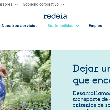
versores
Gobierno corporativo
Nuestros servicios
Sostenibilidad
Empleo
ayuda a la navegación
Dejar u
que en
Desarrollamos
transporte de
criterios de s