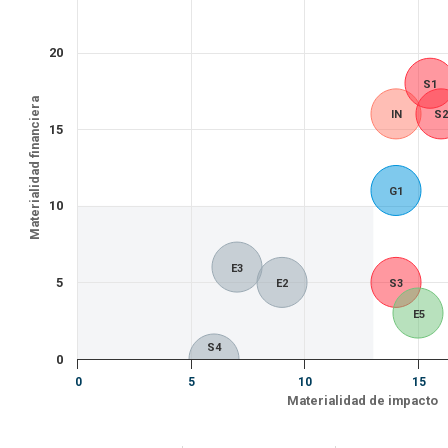
20
S1
Materialidad financiera
IN
S2
15
G1
10
E3
5
E2
S3
E5
S4
0
0
5
10
15
Materialidad de impacto