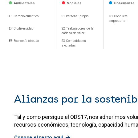
Ambientales
Sociales
Gobernanza
E1 Cambio climático
S1 Personal propio
G1 Conducta
empresarial
E4 Biodiversidad
S2 Trabajadores de la
cadena de valor
E5 Economía circular
S3 Comunidades
afectadas
Alianzas por la sosteni
Tal y como persigue el ODS17, nos adherimos volunt
recursos económicos, tecnología, capacidad huma
Conoce el resto aquí