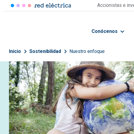
Pasar al contenido principal
Accionistas e in
Conócenos
Sobrescribir enlaces de 
Inicio
Sostenibilidad
Nuestro enfoque