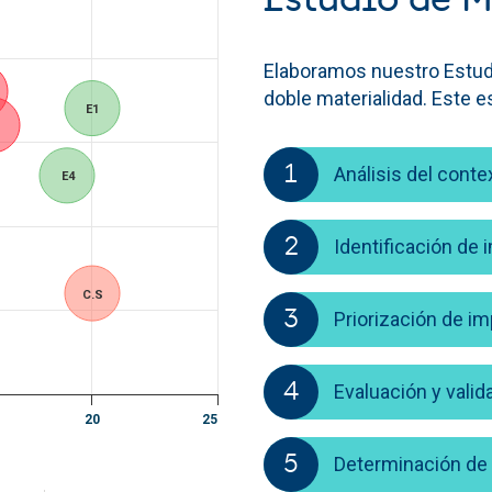
Elaboramos nuestro Estudi
doble materialidad. Este 
E1
1
Análisis del conte
E4
2
Identificación de 
C.S
3
Priorización de i
4
Evaluación y vali
20
25
5
Determinación de 