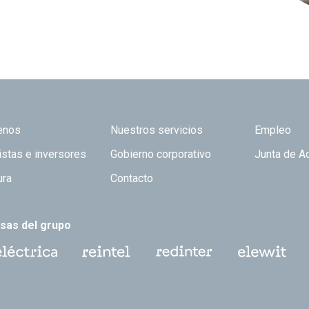
 TOP
enos
Nuestros servicios
Empleo
istas e inversores
Gobierno corporativo
Junta de A
ura
Contacto
sas del grupo