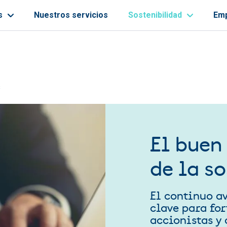
s
Nuestros servicios
Sostenibilidad
Em
ayuda a la navegación
s
El buen
de la s
El continuo a
clave para for
accionistas y 