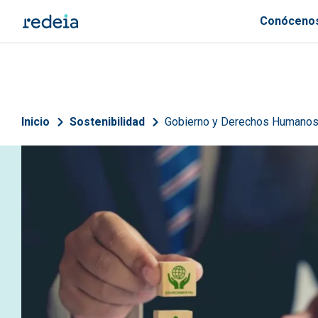
Pasar al contenido principal
Conóceno
Sobrescribir enlaces de 
Inicio
Sostenibilidad
Gobierno y Derechos Humano