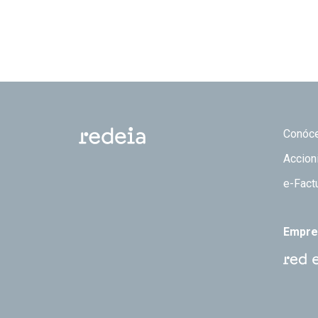
Footer
Conóc
Accion
e-Fact
Empre