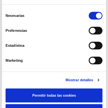
Participaciones
Selección
Necesarias
Industriales
de
consentimiento
(SEPI)
Vocal
Dominical
Preferencias
(Dª. Mercedes
Real
Estadística
Rodrigálvarez -
representante
Marketing
persona física)
Mostrar detalles
Permitir todas las cookies
Te puede interesar…