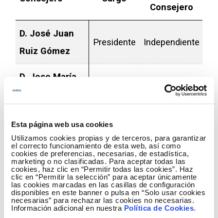
Consejero
no
D. José Juan
Presidente
Independiente
Ruiz Gómez
D. Jose María
Abad
Vocal
Independiente
Hernández
Esta página web usa cookies
Dª Marta María
Utilizamos cookies propias y de terceros, para garantizar
el correcto funcionamiento de esta web, así como
cookies de preferencias, necesarias, de estadística,
de la Cuesta
Vocal
Independiente
marketing o no clasificadas. Para aceptar todas las
cookies, haz clic en “Permitir todas las cookies”. Haz
González
clic en “Permitir la selección” para aceptar únicamente
las cookies marcadas en las casillas de configuración
disponibles en este banner o pulsa en “Solo usar cookies
Sociedad
necesarias” para rechazar las cookies no necesarias.
Información adicional en nuestra
Política de Cookies
.
Estatal de