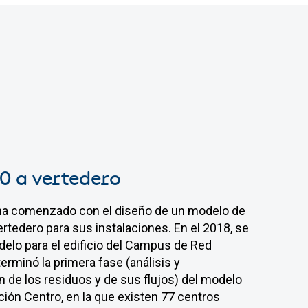
0 a vertedero
de tratamiento sostenible
o de comercialización de
 suelos y aguas
s de potencia obsoletas
 ha comenzado con el diseño de un modelo de
neas afectadas por
ertedero para sus instalaciones. En el 2018, se
 proyecto, se ha conseguido la incorporación
elo para el edificio del Campus de Red
o fugas de aceites
inas de potencia obsoletas en la cadena de
terminó la primera fase (análisis y
icos o hidrocarburos
evos recursos o materias primas,
n de los residuos y de sus flujos) del modelo
ue no se hayan llevado a vertedero alguno de
ión Centro, en la que existen 77 centros
 los trabajos es encontrar soluciones
sociados a este proyecto. Esto ha supuesto