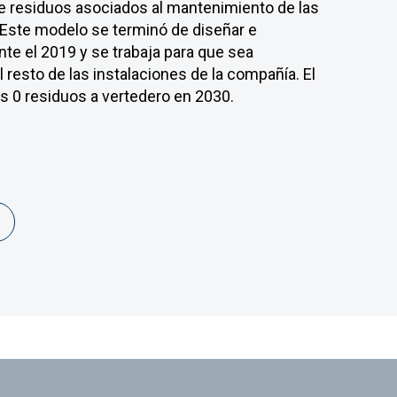
e residuos asociados al mantenimiento de las
ternativas a la excavación y depósito en
sminución de costes, sino un beneficio
 Este modelo se terminó de diseñar e
sí disminuir el volumen de residuos
nte el 2019 y se trabaja para que sea
sta el momento, se han llevado a cabo
l resto de las instalaciones de la compañía. El
oratorio, relacionados con el uso de técnicas
 es 0 residuos a vertedero en 2030.
ción o de oxidación química aplicables a los
os que se pueden dar en la compañía.
ext