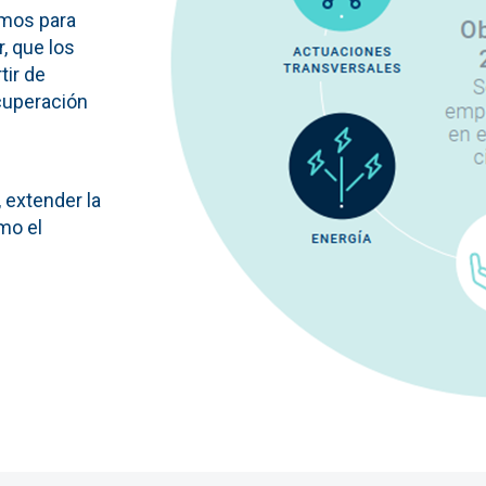
amos para
, que los
tir de
ecuperación
 extender la
imo el