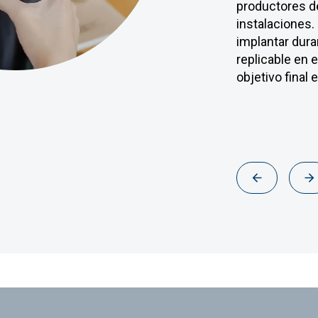
productores d
innovadoras al
no solo una di
instalaciones.
vertedero, y a
económico.
implantar dura
generados. Ha
replicable en e
ensayos en lab
objetivo final
de biorremedia
casos concret
Previous
N