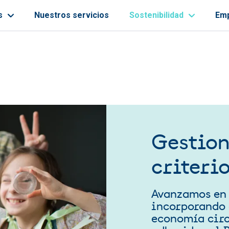
s
Nuestros servicios
Sostenibilidad
Em
ayuda a la navegación
Gestion
criteri
Avanzamos en l
incorporando 
economía circ