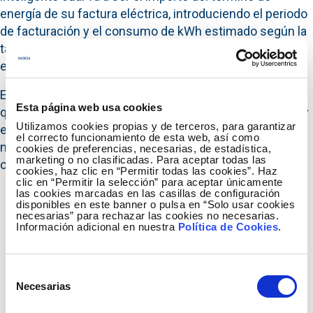
energía de su factura eléctrica, introduciendo el periodo
de facturación y el consumo de kWh estimado según la
tarifa (general, discriminación nocturna y vehículo
eléctrico) y el perfil de consumo asignado.
Esta herramienta ayudará al pequeño consumidor (el
Esta página web usa cookies
que tiene una potencia contratada no superior a 10 kW y
Utilizamos cookies propias y de terceros, para garantizar
está acogido al PVPC) a conocer cómo se elabora su
el correcto funcionamiento de esta web, así como
nueva factura de electricidad, cuya metodología de
cookies de preferencias, necesarias, de estadística,
marketing o no clasificadas. Para aceptar todas las
cálculo entró en vigor en abril.
cookies, haz clic en “Permitir todas las cookies”. Haz
clic en “Permitir la selección” para aceptar únicamente
las cookies marcadas en las casillas de configuración
El 1 de abril de 2014 entró en vigor la
disponibles en este banner o pulsa en “Solo usar cookies
necesarias” para rechazar las cookies no necesarias.
normativa que regula el nuevo sistema para
Información adicional en nuestra
Política de Cookies
.
determinar el coste de energía de la factura de
electricidad, el Precio Voluntario para el
Selección
Pequeño Consumidor (PVPC).
Necesarias
de
consentimiento