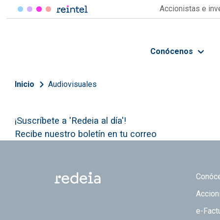
Pasar al contenido principal
Accionistas e in
Conócenos
Sobrescribir enlaces de 
Inicio
Audiovisuales
¡Suscríbete a 'Redeia al día'!
Recibe nuestro boletín en tu correo
Footer
Conóc
Accion
e-Fact