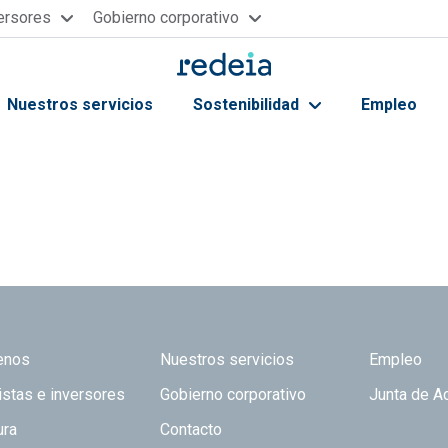
versores
Gobierno corporativo
Nuestros servicios
Sostenibilidad
Empleo
ayuda a la navegación
 TOP
enos
Nuestros servicios
Empleo
istas e inversores
Gobierno corporativo
Junta de A
ura
Contacto