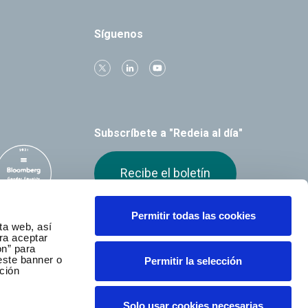
Síguenos
Subscríbete a "Redeia al día"
Recibe el boletín
Permitir todas las cookies
ta web, así
ra aceptar
ón” para
este banner o
Permitir la selección
ción
Solo usar cookies necesarias