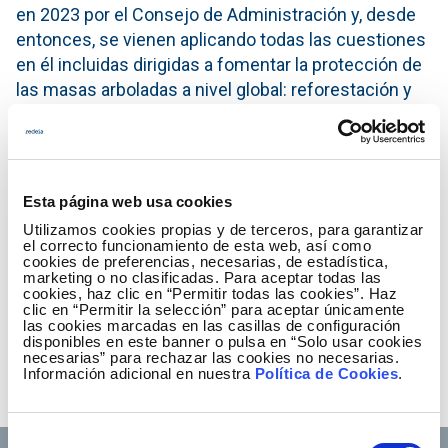
en 2023 por el Consejo de Administración y, desde
entonces, se vienen aplicando todas las cuestiones
en él incluidas dirigidas a fomentar la protección de
las masas arboladas a nivel global: reforestación y
restauración, conservación de bosques y
prevención de incendios forestales
Fecha Publicación
19.12.2023
Esta página web usa cookies
Utilizamos cookies propias y de terceros, para garantizar
el correcto funcionamiento de esta web, así como
cookies de preferencias, necesarias, de estadística,
Compromiso de protección de la
marketing o no clasificadas. Para aceptar todas las
vegetación y lucha contra la
cookies, haz clic en “Permitir todas las cookies”. Haz
clic en “Permitir la selección” para aceptar únicamente
deforestación
las cookies marcadas en las casillas de configuración
(PDF - 157.27 KB)
disponibles en este banner o pulsa en “Solo usar cookies
necesarias” para rechazar las cookies no necesarias.
Descargar
Información adicional en nuestra
Política de Cookies
.
Selección