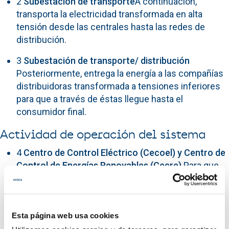
2
Subestación de transporte
A continuación,
transporta la electricidad transformada en alta
tensión desde las centrales hasta las redes de
distribución.
3
Subestación de transporte/ distribución
Posteriormente, entrega la energía a las compañías
distribuidoras transformada a tensiones inferiores
para que a través de éstas llegue hasta el
consumidor final.
Actividad de operación del sistema
4
Centro de Control Eléctrico (Cecoel) y Centro de
Control de Energías Renovables (Cecre)
Para que
este proceso funcione, Red Eléctrica tiene que
operar el sistema con el fin de mantener en
constante equilibrio la generación y el consumo,
Esta página web usa cookies
debido a que la energía eléctrica no se puede