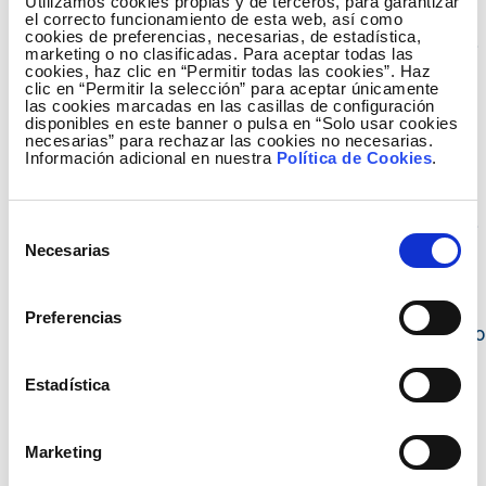
almacenar en grandes cantidades.
Utilizamos cookies propias y de terceros, para garantizar
el correcto funcionamiento de esta web, así como
cookies de preferencias, necesarias, de estadística,
5
Centro de Control Eléctrico (Cecoel) y Centro de
marketing o no clasificadas. Para aceptar todas las
Control de Energías Renovables (Cecre)
Para ello,
cookies, haz clic en “Permitir todas las cookies”. Haz
clic en “Permitir la selección” para aceptar únicamente
Red Eléctrica prevé el consumo eléctrico que va a
las cookies marcadas en las casillas de configuración
disponibles en este banner o pulsa en “Solo usar cookies
demandarse a lo largo del día en todo el país. Con
necesarias” para rechazar las cookies no necesarias.
esta previsión, las centrales eléctricas programan
Información adicional en nuestra
Política de Cookies
.
su producción.
6
Centro de Control Eléctrico (Cecoel) y Centro de
Selección
Necesarias
Control de Energías Renovables (Cecre)
Red
de
Eléctrica, a través de su Centro de Control Eléctrico
consentimiento
(Cecoel), se encarga de mantener el equilibrio entre
Preferencias
la producción programada y el consumo demandado
en cada instante. Y según varíe la demanda, envía
Estadística
las órdenes oportunas a las centrales para que
ajusten sus producciones.
Marketing