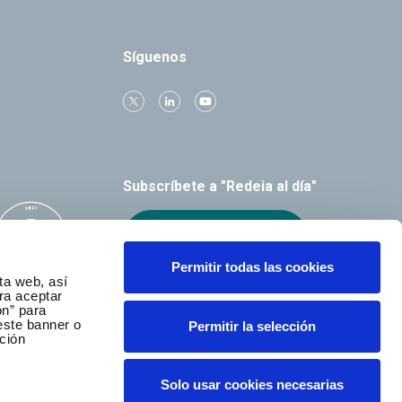
Síguenos
Subscríbete a "Redeia al día"
Recibe el boletín
Permitir todas las cookies
ta web, así
ra aceptar
ón” para
este banner o
Permitir la selección
ción
Solo usar cookies necesarias