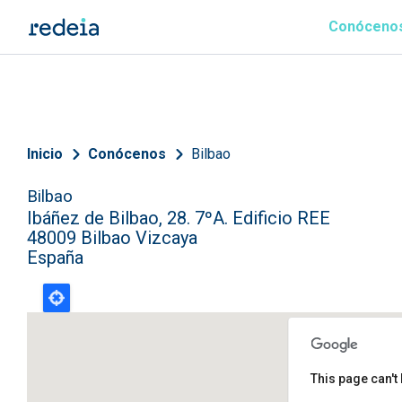
Pasar al contenido principal
Conóceno
Sobrescribir enlaces de 
Inicio
Conócenos
Bilbao
Bilbao
Ibáñez de Bilbao, 28. 7ºA. Edificio REE
48009
Bilbao
Vizcaya
España
This page can't