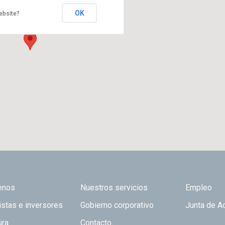
OK
ebsite?
 TOP
enos
Nuestros servicios
Empleo
istas e inversores
Gobierno corporativo
Junta de A
ura
Contacto