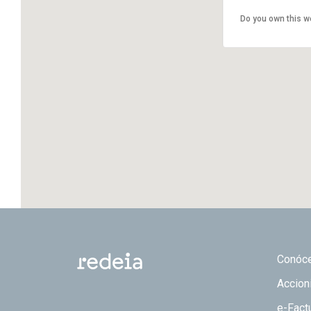
Do you own this w
Footer
Conóc
Accion
e-Fact