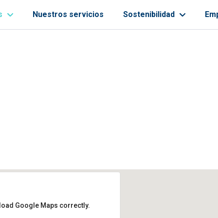
s
Nuestros servicios
Sostenibilidad
Em
ayuda a la navegación
 load Google Maps correctly.