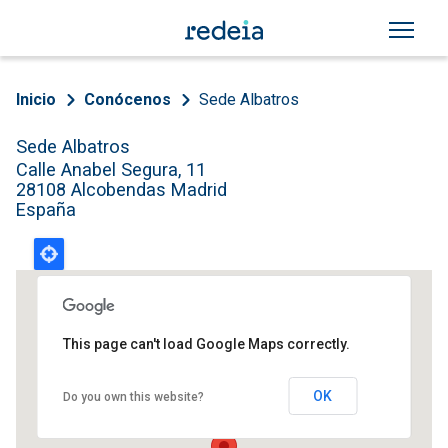
Pasar al contenido principal
Sobrescribir enlaces de a
Inicio
Conócenos
Sede Albatros
Sede Albatros
Calle Anabel Segura, 11
28108
Alcobendas
Madrid
España
This page can't load Google Maps correctly.
OK
Do you own this website?