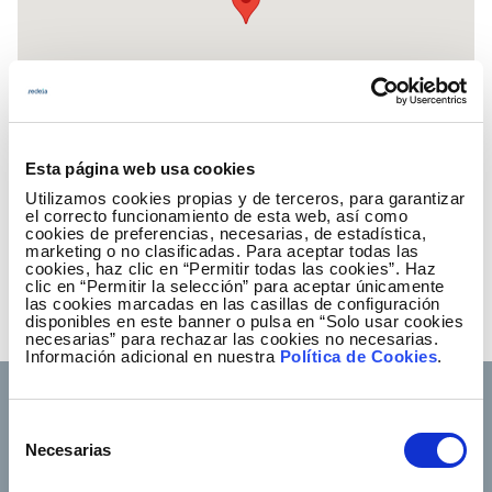
Esta página web usa cookies
Utilizamos cookies propias y de terceros, para garantizar
el correcto funcionamiento de esta web, así como
cookies de preferencias, necesarias, de estadística,
marketing o no clasificadas. Para aceptar todas las
cookies, haz clic en “Permitir todas las cookies”. Haz
¡Suscríbete a 'Redeia al día'!
clic en “Permitir la selección” para aceptar únicamente
las cookies marcadas en las casillas de configuración
Recibe nuestro boletín en tu correo
disponibles en este banner o pulsa en “Solo usar cookies
necesarias” para rechazar las cookies no necesarias.
Información adicional en nuestra
Política de Cookies
.
Selección
Necesarias
de
consentimiento
Footer TOP
Conócenos
Nuestros servicios