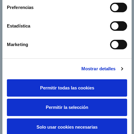
Preferencias
Empleo
Sala de prensa
Accionistas e inversores
Gobierno corporativo
Estadística
Junta de Accionistas
Proveedores
e-Factura
Contacto
Marketing
Empresas del grupo
Mostrar detalles
Permitir todas las cookies
Síguenos
Permitir la selección
Solo usar cookies necesarias