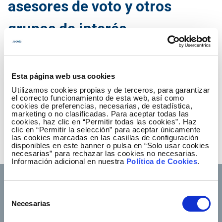
asesores de voto y otros
grupos de interés
Fecha Publicación
19.12.2023
Esta página web usa cookies
Criterios de comunicación de
Utilizamos cookies propias y de terceros, para garantizar
información económico-financiera, no
el correcto funcionamiento de esta web, así como
cookies de preferencias, necesarias, de estadística,
financiera y corporativa
marketing o no clasificadas. Para aceptar todas las
(PDF - 337.17 KB)
cookies, haz clic en “Permitir todas las cookies”. Haz
clic en “Permitir la selección” para aceptar únicamente
Descargar
las cookies marcadas en las casillas de configuración
disponibles en este banner o pulsa en “Solo usar cookies
necesarias” para rechazar las cookies no necesarias.
Información adicional en nuestra
Política de Cookies
.
Selección
Necesarias
de
consentimiento
Footer TOP
Conócenos
Nuestros servicios