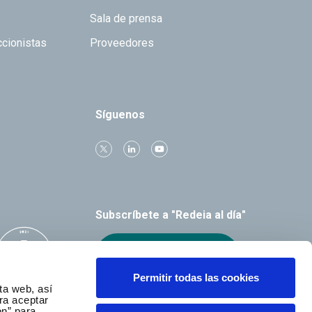
Sala de prensa
ccionistas
Proveedores
Síguenos
Subscríbete a "Redeia al día"
Recibe el boletín
Permitir todas las cookies
ta web, así
ra aceptar
ón” para