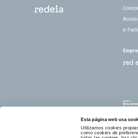
Footer
Conóc
Accion
e-Fact
Empre
Esta página web usa cook
Utilizamos cookies propias
como cookies de preferenci
todas las cookies, haz clic