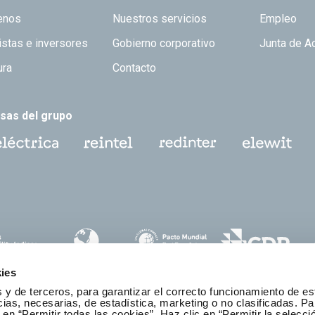
 TOP
enos
Nuestros servicios
Empleo
istas e inversores
Gobierno corporativo
Junta de A
ura
Contacto
sas del grupo
ies
 y de terceros, para garantizar el correcto funcionamiento de es
as, necesarias, de estadística, marketing o no clasificadas. Pa
 en “Permitir todas las cookies”. Haz clic en “Permitir la selecci