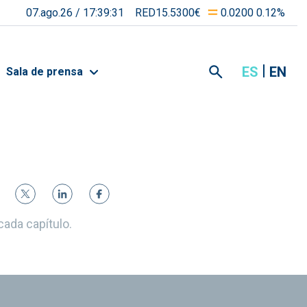
07.ago.26 /
17:39:31
RED15.5300€
0.0200 0.12%
ES
EN
Sala de prensa
 cada capítulo.