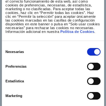
el correcto funcionamiento de esta web, así como
cookies de preferencias, necesarias, de estadística,
marketing o no clasificadas. Para aceptar todas las
cookies, haz clic en “Permitir todas las cookies”. Haz
Footer TOP
Conócenos
Nuestros servicios
clic en “Permitir la selección” para aceptar únicamente
las cookies marcadas en las casillas de configuración
Empleo
Sala de prensa
disponibles en este banner o pulsa en “Solo usar cookies
necesarias” para rechazar las cookies no necesarias.
Accionistas e inversores
Gobierno corporativo
Información adicional en nuestra
Política de Cookies
.
Junta de Accionistas
Proveedores
Selección
e-Factura
Contacto
Necesarias
de
consentimiento
Empresas del grupo
Preferencias
Estadística
Marketing
Síguenos