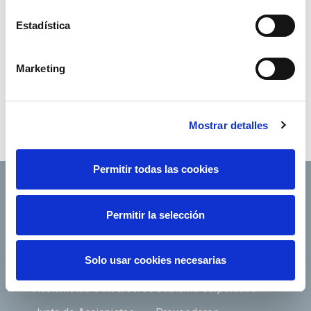
¿Es usted
cliente
? Obtenga más
Estadística
información aquí.
Marketing
Mostrar detalles
Permitir todas las cookies
Permitir la selección
Footer TOP
Conócenos
Nuestros servicios
Solo usar cookies necesarias
Empleo
Sala de prensa
Accionistas e inversores
Gobierno corporativo