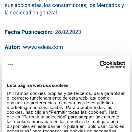
sus accionistas, los consumidores, los Mercados y
la sociedad en general.
Fecha Publicación
28.02.2023
Autor
www.redeia.com
Descargar Informe de Gobierno
Corporativo 2022
(PDF - 4.22 MB)
Esta página web usa cookies
Descargar
Utilizamos cookies propias y de terceros, para garantizar
el correcto funcionamiento de esta web, así como
cookies de preferencias, necesarias, de estadística,
marketing o no clasificadas. Para aceptar todas las
cookies, haz clic en “Permitir todas las cookies”. Haz
clic en “Permitir la selección” para aceptar únicamente
las cookies marcadas en las casillas de configuración
disponibles en este banner o pulsa en “Solo usar cookies
necesarias” para rechazar las cookies no necesarias.