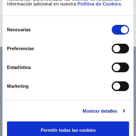
Información adicional en nuestra
Política de Cookies
.
Selección
Necesarias
de
consentimiento
Preferencias
Estadística
Footer TOP
Conócenos
Nuestros servicios
Marketing
Empleo
Sala de prensa
Accionistas e inversores
Gobierno corporativo
Mostrar detalles
Junta de Accionistas
Proveedores
e-Factura
Contacto
Permitir todas las cookies