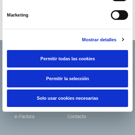
Marketing
Mostrar detalles
Permitir todas las cookies
Footer TOP
Conócenos
Nuestros servicios
Permitir la selección
Empleo
Sala de prensa
Accionistas e inversores
Gobierno corporativo
Solo usar cookies necesarias
Junta de Accionistas
Proveedores
e-Factura
Contacto