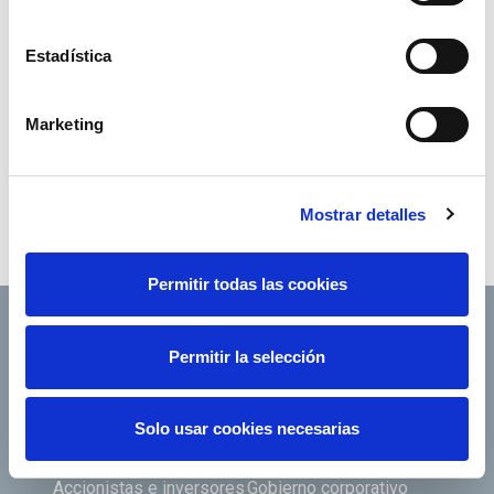
Estadística
Marketing
Mostrar detalles
Permitir todas las cookies
Permitir la selección
Footer TOP
Conócenos
Nuestros servicios
Solo usar cookies necesarias
Empleo
Sala de prensa
Accionistas e inversores
Gobierno corporativo