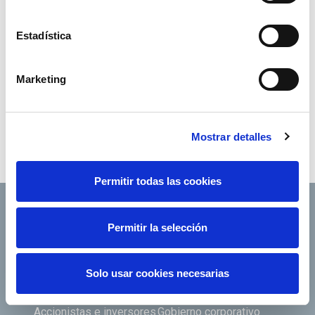
Estadística
Marketing
Mostrar detalles
Permitir todas las cookies
Permitir la selección
Footer TOP
Conócenos
Nuestros servicios
Solo usar cookies necesarias
Empleo
Sala de prensa
Accionistas e inversores
Gobierno corporativo