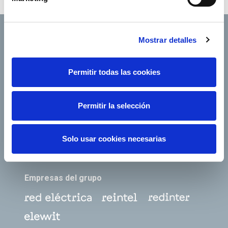
Mostrar detalles
Footer TOP
Conócenos
Nuestros servicios
Permitir todas las cookies
Empleo
Sala de prensa
Permitir la selección
Accionistas e inversores
Gobierno corporativo
Junta de Accionistas
Proveedores
Solo usar cookies necesarias
e-Factura
Contacto
Empresas del grupo