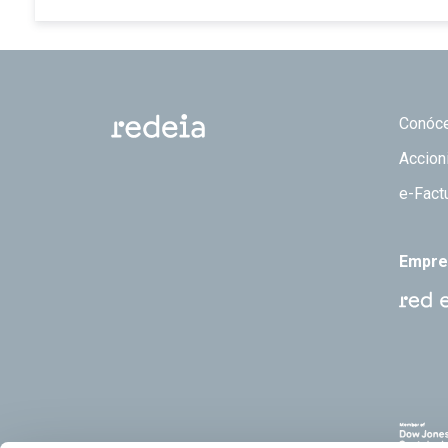
Footer
Conóc
Accion
e-Fact
Empre