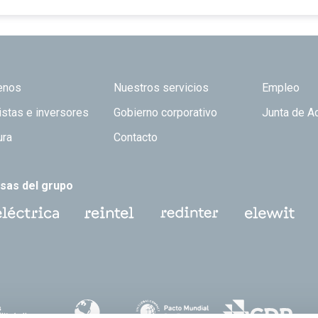
 TOP
enos
Nuestros servicios
Empleo
istas e inversores
Gobierno corporativo
Junta de A
ura
Contacto
sas del grupo