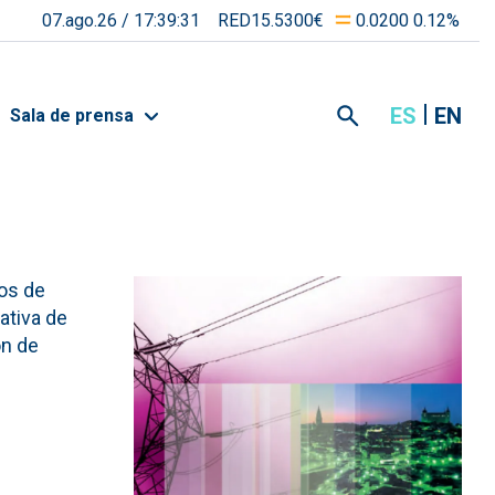
07.ago.26 /
17:39:31
RED15.5300€
0.0200 0.12%
ES
EN
Sala de prensa
os de
ativa de
ón de