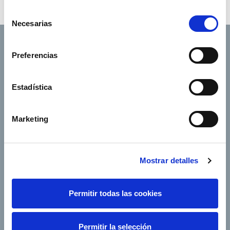
Selección
Necesarias
de
consentimiento
Preferencias
Footer TOP
Conócenos
Nuestros servicios
Estadística
Empleo
Sala de prensa
Accionistas e inversores
Gobierno corporativo
Marketing
Junta de Accionistas
Proveedores
e-Factura
Contacto
Mostrar detalles
Empresas del grupo
Permitir todas las cookies
Permitir la selección