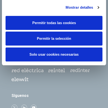
Mostrar detalles
Footer TOP
Conócenos
Nuestros servicios
Empleo
Sala de prensa
Permitir todas las cookies
Accionistas e inversores
Gobierno corporativo
Junta de Accionistas
Proveedores
Permitir la selección
e-Factura
Contacto
Solo usar cookies necesarias
Empresas del grupo
Síguenos