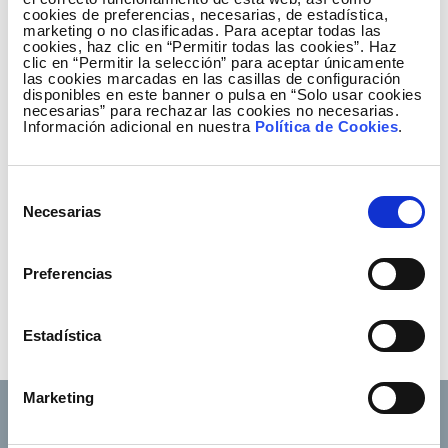
cookies de preferencias, necesarias, de estadística,
marketing o no clasificadas. Para aceptar todas las
cookies, haz clic en “Permitir todas las cookies”. Haz
clic en “Permitir la selección” para aceptar únicamente
las cookies marcadas en las casillas de configuración
disponibles en este banner o pulsa en “Solo usar cookies
necesarias” para rechazar las cookies no necesarias.
Información adicional en nuestra
Política de Cookies
.
Selección
You may be
Necesarias
de
interested...
consentimiento
Preferencias
Informe de Responsabilidad Corporativa
2013
Estadística
Informe de cuentas 2013
Marketing