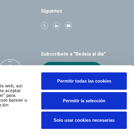
Síguenos
Subscríbete a "Redeia al día"
Recibe el boletín
Permitir todas las cookies
ta web, así
ra aceptar
ón” para
este banner o
Permitir la selección
ción
Solo usar cookies necesarias