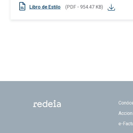
Libro de Estilo
(PDF - 954.47 KB)
Footer
Conóc
Accion
e-Fact