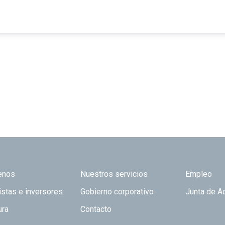
 TOP
enos
Nuestros servicios
Empleo
istas e inversores
Gobierno corporativo
Junta de A
ura
Contacto