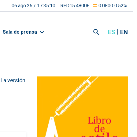
06.ago.26 /
17:35:10
RED15.4800€
0.0800 0.52%
ES
EN
Sala de prensa
 La versión