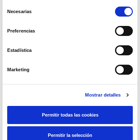
Selección
Necesarias
de
consentimiento
Preferencias
Estadística
Marketing
Mostrar detalles
You may be
Permitir todas las cookies
interested...
Permitir la selección
Compromiso con la biodiversidad