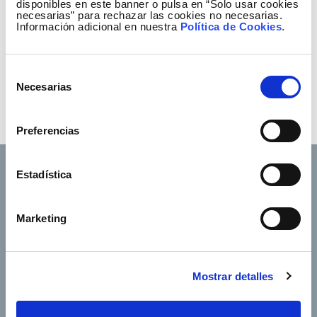
disponibles en este banner o pulsa en “Solo usar cookies
necesarias” para rechazar las cookies no necesarias.
Información adicional en nuestra
Política de Cookies
.
Selección
Necesarias
de
consentimiento
Preferencias
Estadística
Marketing
Footer TOP
Conócenos
Nuestros servicios
Empleo
Sala de prensa
Accionistas e inversores
Gobierno corporativo
Mostrar detalles
Junta de Accionistas
Proveedores