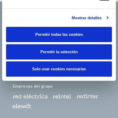
Mostrar detalles
Footer TOP
Conócenos
Nuestros servicios
Permitir todas las cookies
Empleo
Sala de prensa
Accionistas e inversores
Gobierno corporativo
Permitir la selección
Junta de Accionistas
Proveedores
e-Factura
Contacto
Solo usar cookies necesarias
Empresas del grupo