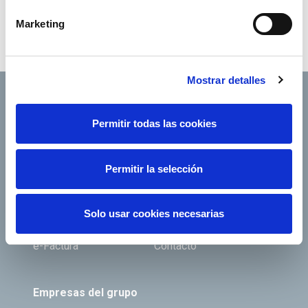
Marketing
Mostrar detalles
Permitir todas las cookies
Footer TOP
Conócenos
Nuestros servicios
Permitir la selección
Empleo
Sala de prensa
Accionistas e inversores
Gobierno corporativo
Solo usar cookies necesarias
Junta de Accionistas
Proveedores
e-Factura
Contacto
Empresas del grupo