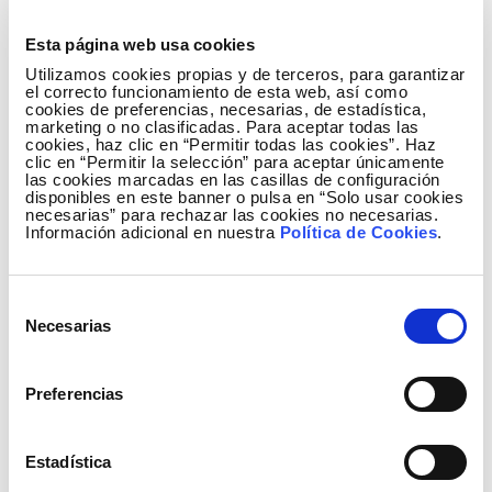
Esta página web usa cookies
Descargar: Informe de Transparencia
Utilizamos cookies propias y de terceros, para garantizar
el correcto funcionamiento de esta web, así como
tributaria - Ejercicio 2018
cookies de preferencias, necesarias, de estadística,
(PDF - 4.7 MB)
marketing o no clasificadas. Para aceptar todas las
cookies, haz clic en “Permitir todas las cookies”. Haz
Descargar
clic en “Permitir la selección” para aceptar únicamente
las cookies marcadas en las casillas de configuración
disponibles en este banner o pulsa en “Solo usar cookies
necesarias” para rechazar las cookies no necesarias.
Información adicional en nuestra
Política de Cookies
.
Selección
Necesarias
de
consentimiento
Preferencias
Estadística