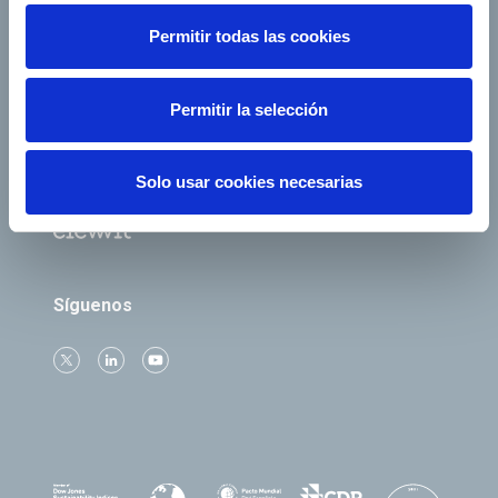
Junta de Accionistas
Proveedores
Permitir todas las cookies
e-Factura
Contacto
Permitir la selección
Empresas del grupo
Solo usar cookies necesarias
Síguenos