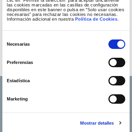
clic en “Permitir la selección” para aceptar únicamente
las cookies marcadas en las casillas de configuración
disponibles en este banner o pulsa en “Solo usar cookies
necesarias” para rechazar las cookies no necesarias.
Información adicional en nuestra
Política de Cookies
.
Selección
Necesarias
de
consentimiento
Preferencias
Estadística
Marketing
Footer TOP
Conócenos
Nuestros servicios
Empleo
Sala de prensa
Mostrar detalles
Accionistas e inversores
Gobierno corporativo