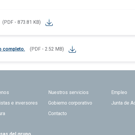
(PDF - 873.81 KB)
o completo.
(PDF - 2.52 MB)
 TOP
enos
Nuestros servicios
Empleo
istas e inversores
Gobierno corporativo
Junta de A
ura
Contacto
sas del grupo