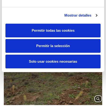
Mostrar detalles
El Gabinete de Prensa de Red Eléctrica publica
toda su información escrita y audiovisual en la
cuenta de Twitter
@RedElectricaREE
.
Permitir todas las cookies
También en Facebook en la cuenta
RedElectricaREE
.
Permitir la selección
Solo usar cookies necesarias