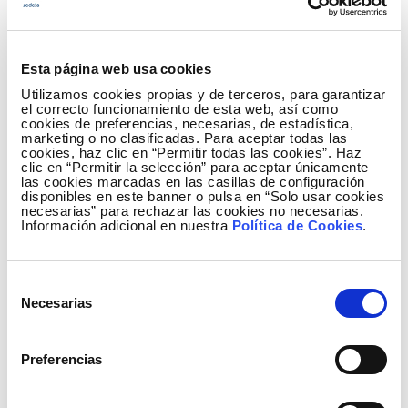
que haya capacidad de interconexión internacional
disponible.
Esta página web usa cookies
Así, con XBID se admite tanto la asignación explícita
Utilizamos cookies propias y de terceros, para garantizar
en la frontera entre Alemania y Francia (según lo
el correcto funcionamiento de esta web, así como
solicitado por las comisiones reguladoras) como el
cookies de preferencias, necesarias, de estadística,
marketing o no clasificadas. Para aceptar todas las
comercio continuo implícito en todas las fronteras
cookies, haz clic en “Permitir todas las cookies”. Haz
clic en “Permitir la selección” para aceptar únicamente
de los 14 países europeos mencionados. Durante el
las cookies marcadas en las casillas de configuración
2019, otros países europeos formarán parte de XBID
disponibles en este banner o pulsa en “Solo usar cookies
necesarias” para rechazar las cookies no necesarias.
en una segunda fase de integración de mercados de
Información adicional en nuestra
Política de Cookies
.
horizonte intradiario europeos.
El nuevo mecanismo lanzado por NEMO y TSO
Selección
europeos está en línea con el objetivo que ha
Necesarias
de
aprobado la UE para el acoplamiento de los
consentimiento
mercados intradiarios en toda Europa, clave para
Preferencias
completar la creación de un Mercado Interior de la
energía en Europa.