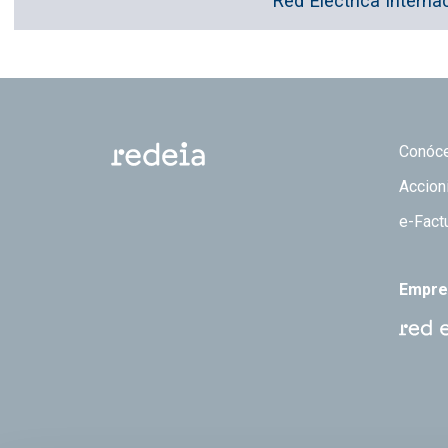
Red Eléctrica Interna
Footer
Conóc
Accion
e-Fact
Empre