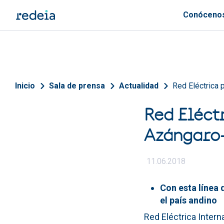
Pasar al contenido principal
Conóceno
Sobrescribir enlaces de 
Inicio
Sala de prensa
Actualidad
Red Eléctrica 
Red Eléct
Azángaro-
11.06.2018
Con esta línea 
el país andino
Red Eléctrica Interna