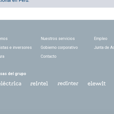
cional en Perú.
 TOP
enos
Nuestros servicios
Empleo
istas e inversores
Gobierno corporativo
Junta de A
ura
Contacto
sas del grupo