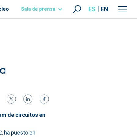
ES
EN
pleo
Sala de prensa
ea
km de circuitos en
 2, ha puesto en