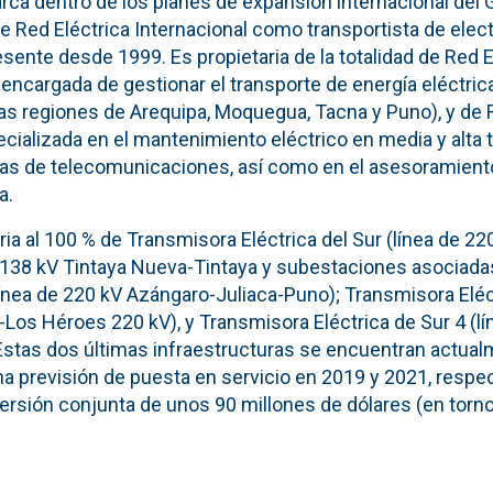
rca dentro de los planes de expansión internacional del 
de Red Eléctrica Internacional como transportista de elect
sente desde 1999. Es propietaria de la totalidad de Red E
ncargada de gestionar el transporte de energía eléctrica 
las regiones de Arequipa, Moquegua, Tacna y Puno), y de 
cializada en el mantenimiento eléctrico en media y alta 
as de telecomunicaciones, así como en el asesoramient
a.
ia al 100 % de Transmisora Eléctrica del Sur (línea de 22
 138 kV Tintaya Nueva-Tintaya y subestaciones asociada
(línea de 220 kV Azángaro-Juliaca-Puno); Transmisora Eléct
Los Héroes 220 kV), y Transmisora Eléctrica de Sur 4 (lí
Estas dos últimas infraestructuras se encuentran actua
a previsión de puesta en servicio en 2019 y 2021, respe
ersión conjunta de unos 90 millones de dólares (en torno