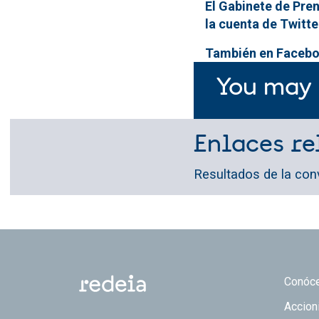
El Gabinete de Pren
la cuenta de Twitt
También en Facebo
You may 
Enlaces re
Resultados de la conv
Footer
Conóc
Accion