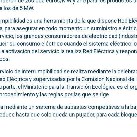
 fueron de 200.000 euros/MW y año para los productos 
a los de 5 MW.
rumpibilidad es una herramienta de la que dispone Red El
a, para asegurar en todo momento un suministro eléctric
rvicio, los grandes consumidores de electricidad (industr
ir su consumo eléctrico cuando el sistema eléctrico lo 
 La activación del servicio la realiza Red Eléctrica y respon
cos.
rvicio de interrumpibilidad se realiza mediante la celebr
ed Eléctrica y supervisadas por la Comisión Nacional de 
parte, el Ministerio para la Transición Ecológica es el 
 procedimiento y las reglas por las que se rige.
la mediante un sistema de subastas competitivas a la baj
 reduce hasta que solo queda un pujador, para cada bloqu