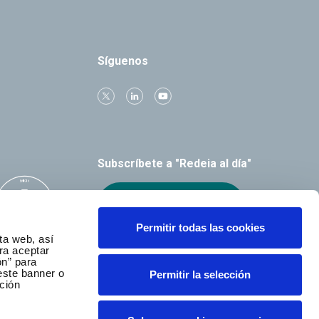
Síguenos
Subscríbete a "Redeia al día"
Recibe el boletín
Permitir todas las cookies
ta web, así
ra aceptar
ón” para
este banner o
Permitir la selección
ción