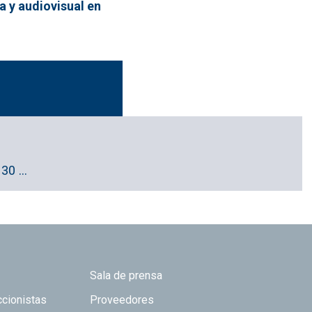
a y audiovisual en
 30 …
Sala de prensa
ccionistas
Proveedores