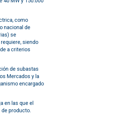
de 40 MW y 150.000
éctrica, como
o nacional de
ias) se
requiere, siendo
de a criterios
ación de subastas
los Mercados y la
organismo encargado
a en las que el
e de producto.