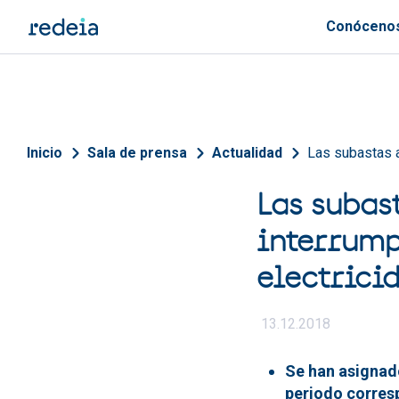
Pasar al contenido principal
Conóceno
Sobrescribir enlaces de 
Inicio
Sala de prensa
Actualidad
Las subastas 
Las subas
interrump
electrici
13.12.2018
Se han asignad
periodo corresp