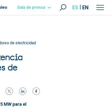
ES
EN
pleo
Sala de prensa
ores de electricidad
tencia
s de
 5 MW para el