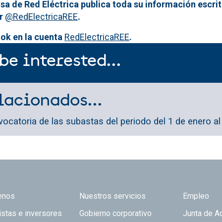
sa de Red Eléctrica publica toda su información escrit
er
@RedElectricaREE
.
ok en la cuenta
RedElectricaREE
.
be interested...
lacionados...
ocatoria de las subastas del periodo del 1 de enero al
 TOP
enos
Nuestros servicios
Empleo
istas e inversores
Gobierno corporativo
Junta de A