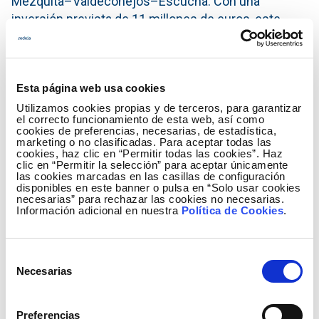
Mezquita–Valdeconejos–Escucha. Con una
inversión prevista de 11 millones de euros, este
proyecto está incluido en la planificación de
infraestructuras eléctricas 2015-2020 aprobada por
el Gobierno de España, es el principal proyecto de la
Esta página web usa cookies
compañía en la provincia.
Utilizamos cookies propias y de terceros, para garantizar
Mejoras medioambientales en el entorno de
el correcto funcionamiento de esta web, así como
cookies de preferencias, necesarias, de estadística,
Muniesa
marketing o no clasificadas. Para aceptar todas las
cookies, haz clic en “Permitir todas las cookies”. Haz
clic en “Permitir la selección” para aceptar únicamente
Dentro de su política de sostenibilidad, Red Eléctrica
las cookies marcadas en las casillas de configuración
ha acordado colaborar con el Ayuntamiento de
disponibles en este banner o pulsa en “Solo usar cookies
necesarias” para rechazar las cookies no necesarias.
Muniesa en un proyecto de interés general para
Información adicional en nuestra
Política de Cookies
.
adecuar la fuente conocida como La Fontana y su
entorno, un espacio muy frecuentado en esta
localidad situada al norte de la provincia de Teruel,
Selección
Necesarias
en el límite con la de Zaragoza y dentro de la
de
comarca de las Cuencas Mineras.
consentimiento
Preferencias