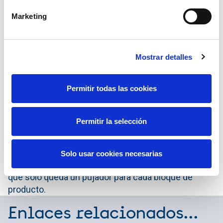
la realiza Red Eléctrica y responde a criterios
Marketing
técnicos o económicos.
La asignación del servicio de interrumpibilidad se
realiza mediante la celebración de subastas
Mostrar detalles
administradas por Red Eléctrica y supervisadas en
todo momento por la CNMC. Por su parte, el
Permitir todas las cookies
Ministerio para la Transición Ecológica es el
organismo encargado de definir todo este
procedimiento y las reglas por las que se rige.
Permitir la selección
El proceso se articula mediante un sistema de
subastas competitivas a la baja en las que el precio
Solo usar cookies necesarias
de salida se reduce en tramos de 1.000 euros hasta
que solo queda un pujador para cada bloque de
producto.
Enlaces relacionados...