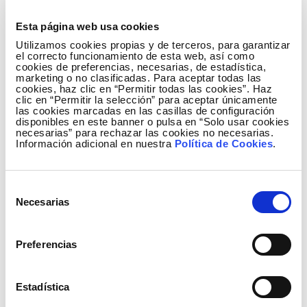
euros/MW y año para los productos de 40 MW y de
75.307 euros/MW y año para los de 5 MW. La media
Esta página web usa cookies
ponderada de asignación se ha situado en los
Utilizamos cookies propias y de terceros, para garantizar
el correcto funcionamiento de esta web, así como
81.220 euros/MW y año.
cookies de preferencias, necesarias, de estadística,
marketing o no clasificadas. Para aceptar todas las
Los precios de salida fijados por la Secretaría de
cookies, haz clic en “Permitir todas las cookies”. Haz
clic en “Permitir la selección” para aceptar únicamente
Estado de Energía en la Resolución del 24 de mayo
las cookies marcadas en las casillas de configuración
disponibles en este banner o pulsa en “Solo usar cookies
del 2019 fueron de 150.000 euros/MW y año para
necesarias” para rechazar las cookies no necesarias.
los productos de 40 MW y de 125.000 euros/MW y
Información adicional en nuestra
Política de Cookies
.
año para los de 5 MW.
El servicio de interrumpibilidad es una herramienta
Selección
de la que dispone Red Eléctrica, como operador del
Necesarias
de
sistema, para asegurar en todo momento un
consentimiento
suministro eléctrico nacional de calidad. Con este
Preferencias
servicio, los grandes consumidores de electricidad
(industrias) se comprometen a reducir su consumo
Estadística
eléctrico cuando el sistema eléctrico lo requiere,
siendo retribuidos por ello. La activación del servicio