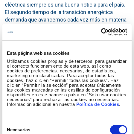
eléctrica siempre es una buena noticia para el país.
El segundo tiempo de la transición energética
demanda que avancemos cada vez más en materia
de transmisión e infraestructura. Además, con estas
nuevas líneas eléctricas se están creando nuevos
puestos de trabajo, algo fundamental para la región
de Tarapacá. La transición justa debe ser siempre
Esta página web usa cookies
con las comunidades".
Utilizamos cookies propias y de terceros, para garantizar
el correcto funcionamiento de esta web, así como
Por su parte, David Montero, Country Manager de
cookies de preferencias, necesarias, de estadística,
marketing o no clasificadas. Para aceptar todas las
Redinter, destacó el impacto positivo que tiene la
cookies, haz clic en “Permitir todas las cookies”. Haz
entrada en operación de la segunda etapa de
clic en “Permitir la selección” para aceptar únicamente
las cookies marcadas en las casillas de configuración
REDENOR, tanto para el país como en el ámbito
disponibles en este banner o pulsa en “Solo usar cookies
regional. “La contribución económico y social del
necesarias” para rechazar las cookies no necesarias.
Información adicional en nuestra
Política de Cookies
.
proyecto es muy relevante ya que, además del
aporte que supone en la transición energética de
Chile, permitiendo ser un punto de conexión para
Selección
diferentes proyectos de generación de energía,
Necesarias
de