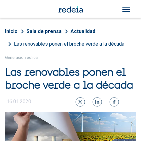
Pasar al contenido principal
Sobrescribir enlaces de a
Inicio
Sala de prensa
Actualidad
Las renovables ponen el broche verde a la década
Generación eólica
Las renovables ponen el
broche verde a la década
16.01.2020