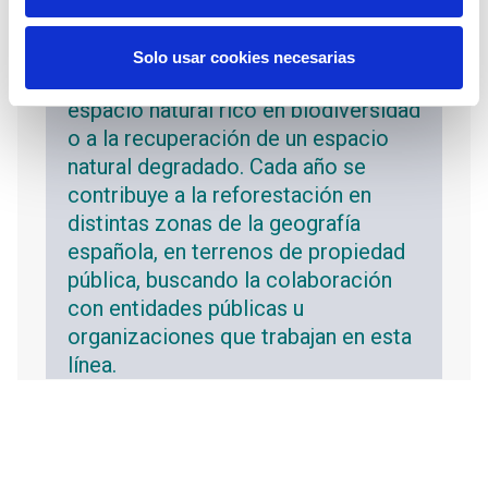
contra el cambio climático mediante
la plantación de arbolado y, al mismo
Solo usar cookies necesarias
tiempo, a la conservación de un
espacio natural rico en biodiversidad
o a la recuperación de un espacio
natural degradado. Cada año se
contribuye a la reforestación en
distintas zonas de la geografía
española, en terrenos de propiedad
pública, buscando la colaboración
con entidades públicas u
organizaciones que trabajan en esta
línea.