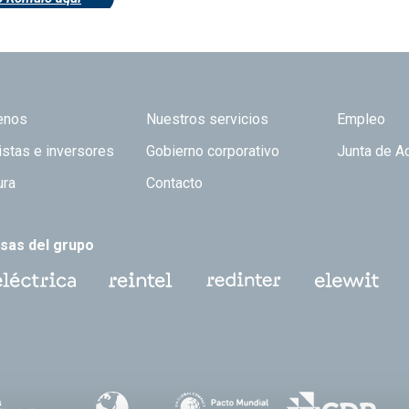
 TOP
enos
Nuestros servicios
Empleo
istas e inversores
Gobierno corporativo
Junta de A
ura
Contacto
sas del grupo