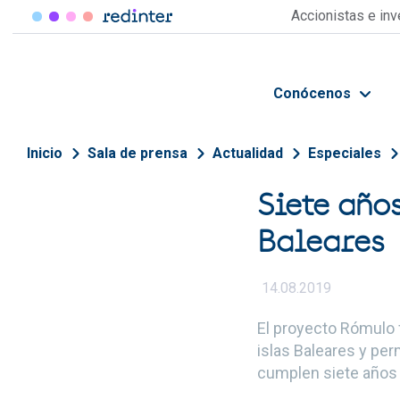
Pasar al contenido principal
Accionistas e in
Conócenos
Sobrescribir enlaces de 
Inicio
Sala de prensa
Actualidad
Especiales
Siete año
Baleares
14.08.2019
El proyecto Rómulo f
islas Baleares y per
cumplen siete años 