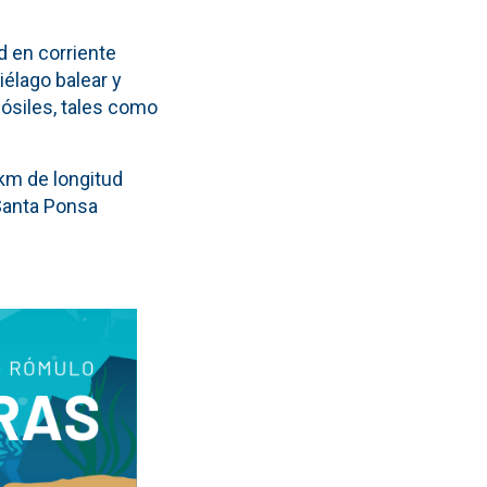
d en corriente
iélago balear y
ósiles, tales como
km de longitud
Santa Ponsa