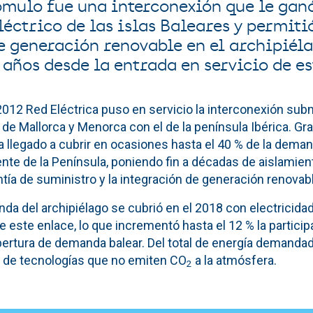
ómulo fue una interconexión que le ganó
éctrico de las islas Baleares y permiti
e generación renovable en el archipiéla
 años desde la entrada en servicio de es
2012 Red Eléctrica puso en servicio la interconexión sub
de Mallorca y Menorca con el de la península Ibérica. Gra
a llegado a cubrir en ocasiones hasta el 40 % de la deman
te de la Península, poniendo fin a décadas de aislamient
ía de suministro y la integración de generación renovabl
nda del archipiélago se cubrió en el 2018 con electricida
e este enlace, lo que incrementó hasta el 12 % la partici
ertura de demanda balear. Del total de energía demandada 
ir de tecnologías que no emiten CO
a la atmósfera.
2