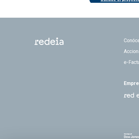
Footer
Conóc
Accion
e-Fact
Empre