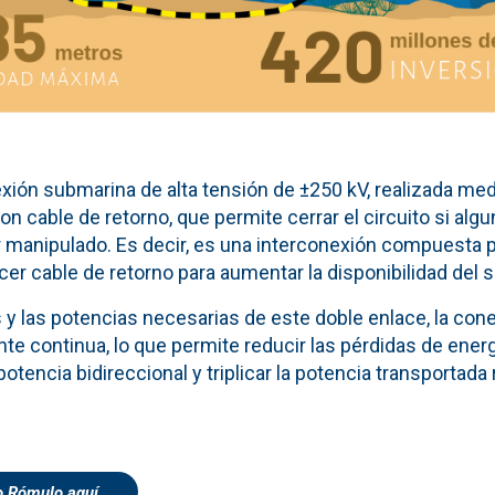
exión submarina de alta tensión de ±250 kV, realizada me
n cable de retorno, que permite cerrar el circuito si alg
r manipulado. Es decir, es una interconexión compuesta 
er cable de retorno para aumentar la disponibilidad del s
 y las potencias necesarias de este doble enlace, la cone
nte continua, lo que permite reducir las pérdidas de energ
 potencia bidireccional y triplicar la potencia transportad
o Rómulo aquí