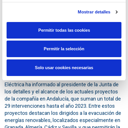
operador del sistema eléctrico nacional, lleva años
Mostrar detalles
comprometida con el impulso de la transición
energética en Andalucía. Así, en los últimos años
(2015-2019) la compañía ha llevado a cabo
Permitir todas las cookies
proyectos para el desarrollo de la red de transporte
en la región por un valor de 191 millones de euros.
Permitir la selección
12.000 MW cuentan ya con permiso de conexión
en firme
Solo usar cookies necesarias
En el transcurso de la reunión, la presidenta de Red
Eléctrica ha informado al presidente de la Junta de
los detalles y el alcance de los actuales proyectos
de la compañía en Andalucía, que suman un total de
29 intervenciones hasta el año 2023. Entre estos
proyectos destacan los dirigidos a la evacuación de
energías renovables, localizados especialmente en
Granada, Almería, Cádiz y Sevilla, y que permitirán la