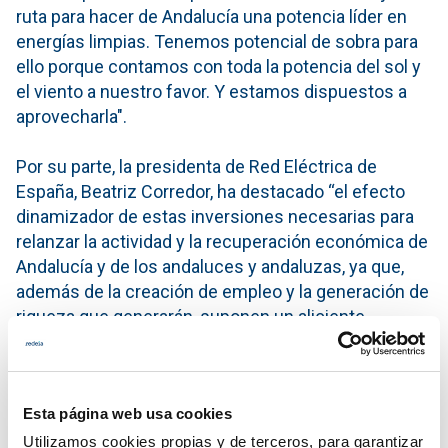
ruta para hacer de Andalucía una potencia líder en
energías limpias. Tenemos potencial de sobra para
ello porque contamos con toda la potencia del sol y
el viento a nuestro favor. Y estamos dispuestos a
aprovecharla".
Por su parte, la presidenta de Red Eléctrica de
España, Beatriz Corredor, ha destacado “el efecto
dinamizador de estas inversiones necesarias para
relanzar la actividad y la recuperación económica de
Andalucía y de los andaluces y andaluzas, ya que,
además de la creación de empleo y la generación de
riqueza que generarán, suponen un aliciente
indispensable para atraer nuevas inversiones que
impulsen el tejido productivo de Andalucía
especialmente en un momento tan complejo como
Esta página web usa cookies
el que estamos viviendo con la pandemia”.
En este sentido y según las estimaciones de la
Utilizamos cookies propias y de terceros, para garantizar