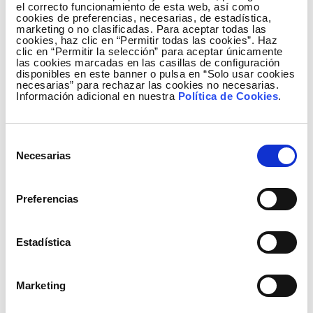
el correcto funcionamiento de esta web, así como
compañía, realizadas conforme al método de
cookies de preferencias, necesarias, de estadística,
marketing o no clasificadas. Para aceptar todas las
predicción económica “L.R.Klein” de la Universidad
cookies, haz clic en “Permitir todas las cookies”. Haz
Autónoma de Madrid, de estas inversiones se
clic en “Permitir la selección” para aceptar únicamente
las cookies marcadas en las casillas de configuración
derivará un incremento del PIB regional en 71
disponibles en este banner o pulsa en “Solo usar cookies
millones de euros, y la creación de 1.234 nuevos
necesarias” para rechazar las cookies no necesarias.
Información adicional en nuestra
Política de Cookies
.
empleos, de los cuales, el 54 % se situarán en las
provincias de Granada y Almería.
Selección
Asimismo, el acuerdo contempla el estudio y la
Necesarias
de
valoración de algunos proyectos de Red Eléctrica en
consentimiento
orden a considerarlos, en función de su interés
Preferencias
social, de valor estratégico, lo que permitiría reducir
los tiempos para su tramitación conforme al decreto
ley de simplificación normativa aprobado el pasado
Estadística
mes de marzo y recientemente refrendado por el
gobierno central.
Marketing
Red Eléctrica, en su papel de transportista y