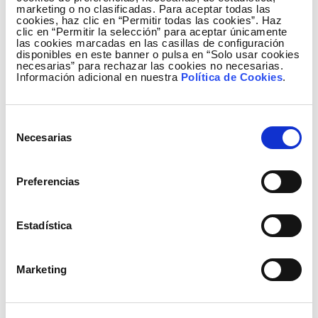
resto del territorio nacional y, por el otro, mejorar la
marketing o no clasificadas. Para aceptar todas las
calidad de servicio disminuyendo así muy
cookies, haz clic en “Permitir todas las cookies”. Haz
clic en “Permitir la selección” para aceptar únicamente
notablemente el tiempo de interrupción medio (TIM)
las cookies marcadas en las casillas de configuración
hasta alcanzar los 5 minutos en el pasado año 2020,
disponibles en este banner o pulsa en “Solo usar cookies
necesarias” para rechazar las cookies no necesarias.
desde una media de 86 minutos en el quinquenio
Información adicional en nuestra
Política de Cookies
.
anterior a 2011.
REE reitera su compromiso con la mejora continua
Selección
de la infraestructura eléctrica de transporte canaria,
Necesarias
de
y, en coordinación con todas las administraciones
consentimiento
competentes, va a continuar reforzando con nuevas
Preferencias
infraestructuras que aumentan la robustez del
sistema eléctrico en el archipiélago, dotándole de
nuevas herramientas que refuerzan la seguridad de
Estadística
suministro y facilitan la integración de energías
renovables y modernizando las instalaciones que
Marketing
actualmente están en servicio.