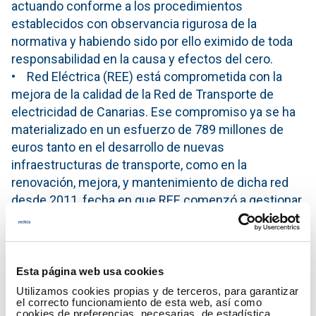
actuando conforme a los procedimientos
establecidos con observancia rigurosa de la
normativa y habiendo sido por ello eximido de toda
responsabilidad en la causa y efectos del cero.
• Red Eléctrica (REE) está comprometida con la
mejora de la calidad de la Red de Transporte de
electricidad de Canarias. Ese compromiso ya se ha
materializado en un esfuerzo de 789 millones de
euros tanto en el desarrollo de nuevas
infraestructuras de transporte, como en la
renovación, mejora, y mantenimiento de dicha red
desde 2011, fecha en que REE comenzó a gestionar
los activos adquiridos de la Red de Transporte
Canaria.
La ejecución de estas actuaciones ha permitido, por
Esta página web usa cookies
un lado, adecuar la condición de los activos del
Utilizamos cookies propias y de terceros, para garantizar
archipiélago canario a los estándares de calidad del
el correcto funcionamiento de esta web, así como
cookies de preferencias, necesarias, de estadística,