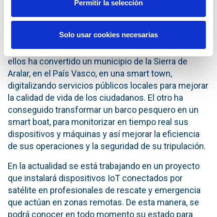
para llevar la conectividad a entornos rurales y
Permitir la selección
remotos con el fin de cerrar brecha digital. Este es el
foco de iniciativas que ya ha puesto en marcha
Solo usar cookies necesarias
Hispasat junto a startups expertas en IoT. Hasta la
fecha se han realizado con éxito dos pilotos: uno de
ellos ha convertido un municipio de la Sierra de
Aralar, en el País Vasco, en una smart town,
digitalizando servicios públicos locales para mejorar
la calidad de vida de los ciudadanos. El otro ha
conseguido transformar un barco pesquero en un
smart boat, para monitorizar en tiempo real sus
dispositivos y máquinas y así mejorar la eficiencia
de sus operaciones y la seguridad de su tripulación.
En la actualidad se está trabajando en un proyecto
que instalará dispositivos IoT conectados por
satélite en profesionales de rescate y emergencia
que actúan en zonas remotas. De esta manera, se
podrá conocer en todo momento su estado para