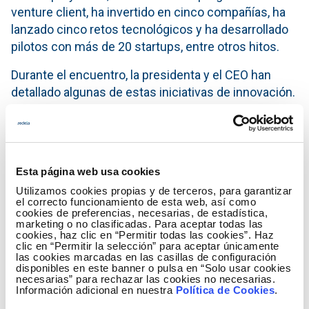
venture client, ha invertido en cinco compañías, ha
lanzado cinco retos tecnológicos y ha desarrollado
pilotos con más de 20 startups, entre otros hitos.
Durante el encuentro, la presidenta y el CEO han
detallado algunas de estas iniciativas de innovación.
Una de ellas es una línea de innovación que Elewit
está desarrollando con REE y otros socios
tecnológicos para seguir facilitando la integración
de renovables.
Esta página web usa cookies
Destaca en este sentido la iniciativa Osmose, un
Utilizamos cookies propias y de terceros, para garantizar
el correcto funcionamiento de esta web, así como
proyecto europeo que persigue el desarrollo de una
cookies de preferencias, necesarias, de estadística,
solución híbrida de almacenamiento para integrarse
marketing o no clasificadas. Para aceptar todas las
cookies, haz clic en “Permitir todas las cookies”. Haz
como activo en la red de transporte y aportar la
clic en “Permitir la selección” para aceptar únicamente
las cookies marcadas en las casillas de configuración
fortaleza y estabilidad al sistema eléctrico en un
disponibles en este banner o pulsa en “Solo usar cookies
contexto con una penetración de energías
necesarias” para rechazar las cookies no necesarias.
Información adicional en nuestra
Política de Cookies
.
renovables mayor.