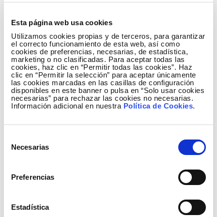
98.242 GWh, un 2,7% menos que en 2021. En este
caso, una vez corregida la influencia del calendario y
Esta página web usa cookies
las temperaturas, la cifra es un 3,2% inferior a la
Utilizamos cookies propias y de terceros, para garantizar
registrada en el mismo periodo del año anterior.
el correcto funcionamiento de esta web, así como
cookies de preferencias, necesarias, de estadística,
Durante este mes y según datos estimados a día de
marketing o no clasificadas. Para aceptar todas las
cookies, haz clic en “Permitir todas las cookies”. Haz
hoy, el 51,7% de la generación peninsular fue de
clic en “Permitir la selección” para aceptar únicamente
origen renovable y el 72,3% procedió de tecnologías
las cookies marcadas en las casillas de configuración
disponibles en este banner o pulsa en “Solo usar cookies
que no emiten CO2 equivalente. Por su parte, la
necesarias” para rechazar las cookies no necesarias.
Información adicional en nuestra
Política de Cookies
.
eólica registró 4.522 GWh y aporto el 21,7% de la
electricidad, siendo la primera tecnología de
generación, por delante de la nuclear que aportó el
Selección
19,6% del total. La solar fotovoltaica (15,4%), el ciclo
Necesarias
de
combinado (con el 14,9%), y la hidráulica y
consentimiento
cogeneración (9,2%) completan el ranking de las
Preferencias
tecnologías que más han generado este mes.
La demanda de energía eléctrica aumenta un
Estadística
23,8% en Baleares y un 11,6% en Canarias en mayo