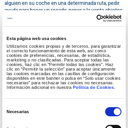
alguien en su coche en una determinada ruta, pedir
ayuda para hacer un recado, poner a la venta objetos
e incluso demandar u ofrecer un servicio (recogida
de leña, limpieza, albañilería…).
La app segmenta por área o comarca la información
Esta página web usa cookies
relevante para sus habitantes y les envía alertas y
Utilizamos cookies propias y de terceros, para garantizar
notificaciones al móvil.
el correcto funcionamiento de esta web, así como
cookies de preferencias, necesarias, de estadística,
marketing o no clasificadas. Para aceptar todas las
Pioneros en el reto de la movilidad rural
cookies, haz clic en “Permitir todas las cookies”. Haz
clic en “Permitir la selección” para aceptar únicamente
“Se dan las circunstancias en esta recuperación en
las cookies marcadas en las casillas de configuración
disponibles en este banner o pulsa en “Solo usar cookies
clave digital, medioambiental, cohesionada e
necesarias” para rechazar las cookies no necesarias.
Información adicional en nuestra
Política de Cookies
.
igualitaria para aunar fuerzas entre el Gobierno de La
Rioja, los municipios rurales, y las personas que
habitan el medio rural en este objetivo compartido
Selección
que la sociedad demanda: la transición hacia una
Necesarias
de
movilidad sostenible”, ha destacado la directora
consentimiento
general de Desarrollo Rural y Reto Demográfico,