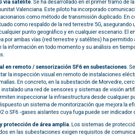
vía satélite
. Se ha desarrollado en el primer tramo de l
omunitat Valenciana. Este piloto ha incorporado comunica
tacionarios como método de transmisión duplicado. En co
ctuado como respaldo de la red terrestre 5G, asegurando 
ualquier punto geográfico y en cualquier escenario. El e
 por ambas vías (red terrestre y satélites) ha permitido
e la información en todo momento y su análisis en tiempo
s.
ual en remoto / sensorización SF6 en subestaciones
. S
litar la inspección visual en remoto de instalaciones eléct
malías. En concreto, en la subestación de Morvedre, cer
a instalado una red de sensores y sistemas de visión artifi
rmiten inspeccionar la infraestructura desde cualquier p
ispuesto un sistema de monitorización que mejora la efi
 o SF6 -gases aislantes cuya fuga puede ser indicador de
y protección de área amplia
. Los sistemas de protección
lados en las subestaciones exigen requisitos de comunic