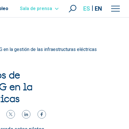
ES
EN
pleo
Sala de prensa
 en la gestión de las infraestructuras eléctricas
os de
G en la
ricas