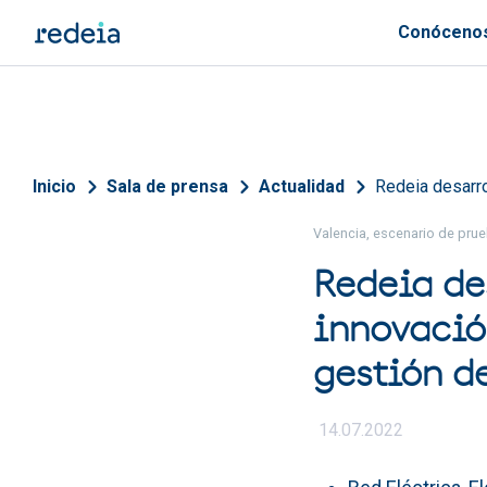
Pasar al contenido principal
Conóceno
Sobrescribir enlaces de 
Inicio
Sala de prensa
Actualidad
Redeia desarro
Valencia, escenario de pru
Redeia de
innovació
gestión d
14.07.2022