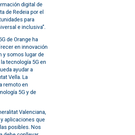
ormación digital de
a de Redeia por el
tunidades para
versal e inclusiva”.
 5G de Orange ha
frecer en innovación
ón y somos lugar de
 la tecnología 5G en
pueda ayudar a
at Vella. La
 a remoto en
cnología 5G y de
neralitat Valenciana,
 y aplicaciones que
las posibles. Nos
 debe conllevar