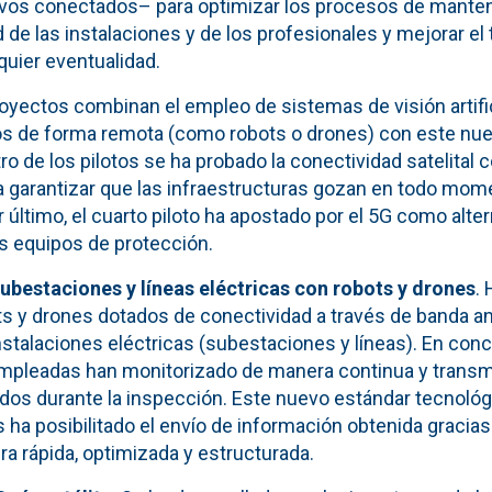
vos conectados– para optimizar los procesos de manten
d de las instalaciones y de los profesionales y mejorar el
quier eventualidad.
royectos combinan el empleo de sistemas de visión artif
os de forma remota (como robots o drones) con este nu
o de los pilotos se ha probado la conectividad satelital 
ra garantizar que las infraestructuras gozan en todo mo
r último, el cuarto piloto ha apostado por el 5G como alter
os equipos de protección.
ubestaciones y líneas eléctricas con robots y drones
. 
s y drones dotados de conectividad a través de banda an
stalaciones eléctricas (subestaciones y líneas). En concr
mpleadas han monitorizado de manera continua y transmi
idos durante la inspección. Este nuevo estándar tecnológ
a posibilitado el envío de información obtenida gracias 
a rápida, optimizada y estructurada.