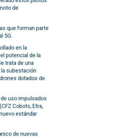
derado estos pilotos
emoto de
ras que forman parte
l 5G.
ollado en la
l potencial de la
e trata de una
 la subestación
y drones dotados de
s de uso impulsados
(CFZ Cobots, Etra,
e nuevo estándar
abanico de nuevas