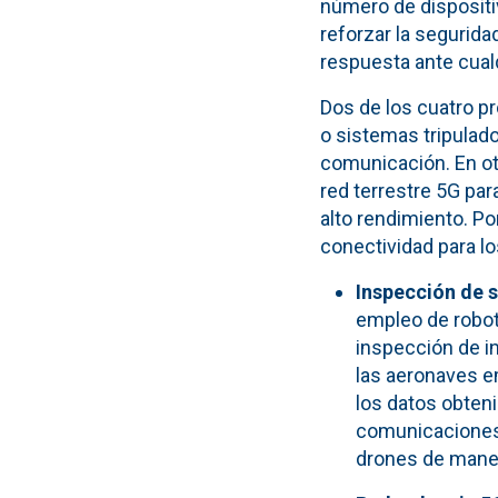
número de dispositi
reforzar la segurida
respuesta ante cual
Dos de los cuatro p
o sistemas tripulad
comunicación. En otr
red terrestre 5G pa
alto rendimiento. Po
conectividad para l
Inspección de s
empleo de robot
inspección de in
las aeronaves e
los datos obten
comunicaciones h
drones de maner