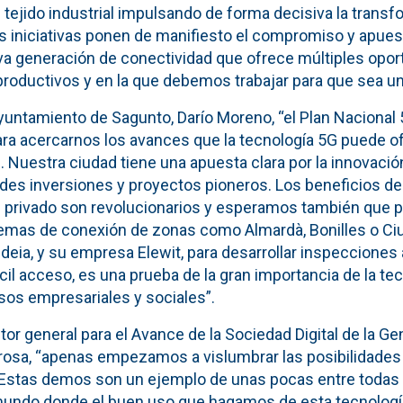
l tejido industrial impulsando de forma decisiva la transf
s iniciativas ponen de manifiesto el compromiso y apuest
a generación de conectividad que ofrece múltiples opor
roductivos y en la que debemos trabajar para que sea uni
Ayuntamiento de Sagunto, Darío Moreno, “el Plan Nacional
ara acercarnos los avances que la tecnología 5G puede o
l. Nuestra ciudad tiene una apuesta clara por la innovaci
ndes inversiones y proyectos pioneros. Los beneficios de
al privado son revolucionarios y esperamos también que 
lemas de conexión de zonas como Almardà, Bonilles o Ciut
deia, y su empresa Elewit, para desarrollar inspecciones
ícil acceso, es una prueba de la gran importancia de la te
sos empresariales y sociales”.
ctor general para el Avance de la Sociedad Digital de la Ge
rosa, “apenas empezamos a vislumbrar las posibilidades
r. Estas demos son un ejemplo de unas pocas entre todas 
undo donde el buen uso que hagamos de esta tecnología