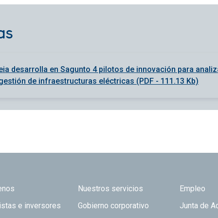
as
ia desarrolla en Sagunto 4 pilotos de innovación para analiz
gestión de infraestructuras eléctricas (PDF - 111.13 Kb)
 TOP
enos
Nuestros servicios
Empleo
istas e inversores
Gobierno corporativo
Junta de A