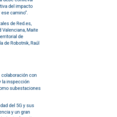
tiva del impacto
 ese camino”.
tales de Red.es,
d Valenciana, Maite
erritorial de
ía de Robotnik, Raúl
n colaboración con
y la inspección
n como subestaciones
idad del 5G y sus
encia y un gran