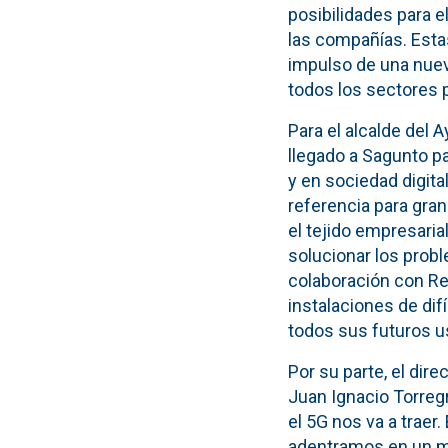
posibilidades para e
las compañías. Esta
impulso de una nuev
todos los sectores p
Para el alcalde del 
llegado a Sagunto p
y en sociedad digita
referencia para gra
el tejido empresari
solucionar los prob
colaboración con Re
instalaciones de dif
todos sus futuros u
Por su parte, el dire
Juan Ignacio Torreg
el 5G nos va a trae
adentramos en un m