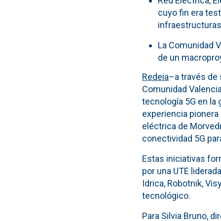
Red Eléctrica, E
cuyo fin era tes
infraestructuras
La Comunidad Va
de un macroproy
Redeia
–a través de 
Comunidad Valenciana
tecnología 5G en la 
experiencia pionera
eléctrica de Morved
conectividad 5G para
Estas iniciativas 
por una UTE liderada
Idrica, Robotnik, V
tecnológico.
Para Silvia Bruno, d