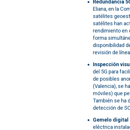
Redundancia 5G 
Eliana, en la C
satélites geoes
satélites han a
rendimiento en c
forma simultánea
disponibilidad d
revisión de línea
Inspección vis
del 5G para faci
de posibles ano
(Valencia), se h
móviles) que pe
También se ha d
detección de SO2
Gemelo digital 
eléctrica insta