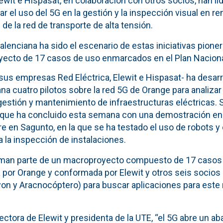
lewit e Hispasat, en colaboración con otros socios, han li
tar el uso del 5G en la gestión y la inspección visual en r
 de la red de transporte de alta tensión.
lenciana ha sido el escenario de estas iniciativas pione
ecto de 17 casos de uso enmarcados en el Plan Naciona
sus empresas Red Eléctrica, Elewit e Hispasat- ha desarr
 cuatro pilotos sobre la red 5G de Orange para analizar e
gestión y mantenimiento de infraestructuras eléctricas. S
 que ha concluido esta semana con una demostración en
re en Sagunto, en la que se ha testado el uso de robots 
 la inspección de instalaciones.
forman parte de un macroproyecto compuesto de 17 caso
 por Orange y conformada por Elewit y otros seis socios 
isyon y Aracnocóptero) para buscar aplicaciones para est
irectora de Elewit y presidenta de la UTE, “el 5G abre un 