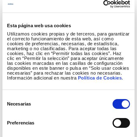
una gran oportunidad para la formación en nuevos
empleos sostenibles en el s. XXI. El Ayuntamiento
de Mérida y su Universidad Popular ponen el foco en
el cuidado de nuestro planeta y en un futuro
Esta página web usa cookies
emprendedor para la necesaria transición
Utilizamos cookies propias y de terceros, para garantizar
energética y sostenible“.
el correcto funcionamiento de esta web, así como
cookies de preferencias, necesarias, de estadística,
marketing o no clasificadas. Para aceptar todas las
Por su parte, la presidenta de la FEUP, Mónica
cookies, haz clic en “Permitir todas las cookies”. Haz
Calurano, ha señalado que “Hémera nos ayuda a
clic en “Permitir la selección” para aceptar únicamente
las cookies marcadas en las casillas de configuración
avanzar hacia un modelo energético
disponibles en este banner o pulsa en “Solo usar cookies
necesarias” para rechazar las cookies no necesarias.
descentralizado. Con ella, las Universidades
Información adicional en nuestra
Política de Cookies
.
Populares asumimos el reto de liderar la transición
energética con el objetivo de construir un mundo
más ecológico y sostenible, convirtiendo a la
Selección
Necesarias
ciudadanía en protagonista de este cambio
de
histórico”.
consentimiento
Preferencias
Asimismo, el delegado de Redeia, Jorge Jiménez
Luna, ha destacado el valor y la importancia del