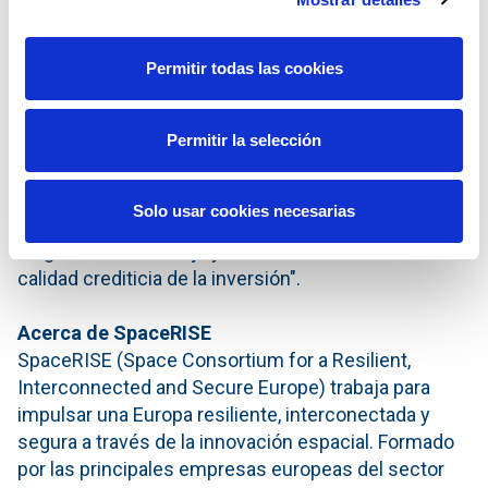
desarrollará una red espacial a prueba de futuro que
servirá como piedra angular de las estrategias
espaciales y de defensa de Europa en los próximos
Permitir todas las cookies
años. El sistema IRIS² está alineado con la red
multiórbita de SES y subraya nuestro compromiso
Permitir la selección
de avanzar en nuestras capacidades MEO, así como
acceder a la órbita LEO. Seguiremos trabajando para
asegurar que el contrato es acorde a nuestros
Solo usar cookies necesarias
requerimientos de rentabilidad, nuestros principios
de generación de caja y nuestras métricas de
calidad crediticia de la inversión".
Acerca de SpaceRISE
SpaceRISE (Space Consortium for a Resilient,
Interconnected and Secure Europe) trabaja para
impulsar una Europa resiliente, interconectada y
segura a través de la innovación espacial. Formado
por las principales empresas europeas del sector