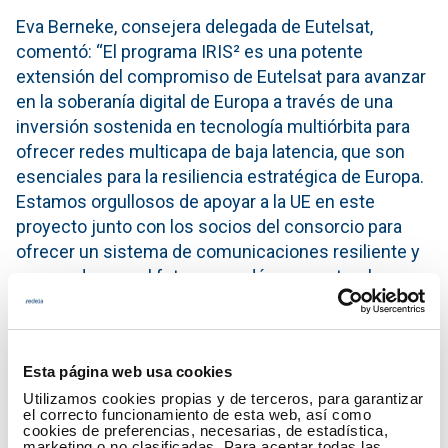
Eva Berneke, consejera delegada de Eutelsat,
comentó: “El programa IRIS² es una potente
extensión del compromiso de Eutelsat para avanzar
en la soberanía digital de Europa a través de una
inversión sostenida en tecnología multiórbita para
ofrecer redes multicapa de baja latencia, que son
esenciales para la resiliencia estratégica de Europa.
Estamos orgullosos de apoyar a la UE en este
proyecto junto con los socios del consorcio para
ofrecer un sistema de comunicaciones resiliente y
preparado para el futuro, que dé respuesta a las
necesidades de conectividad más críticas de
Europa, mientras genera valor para Eutelsat y sus
grupos de interés al complementar y mejorar
Esta página web usa cookies
nuestras capacidades LEO existentes”.
Utilizamos cookies propias y de terceros, para garantizar
el correcto funcionamiento de esta web, así como
Miguel Ángel Panduro, consejero delegado de
cookies de preferencias, necesarias, de estadística,
marketing o no clasificadas. Para aceptar todas las