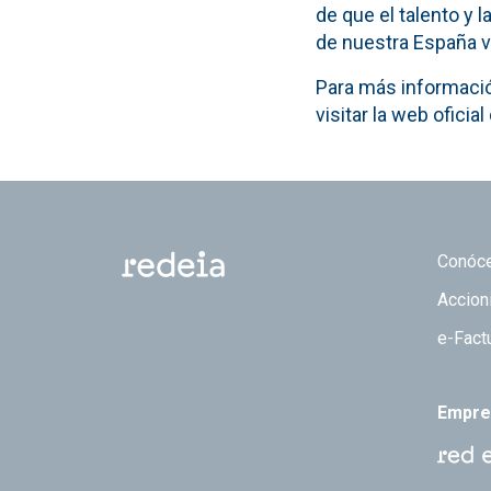
de que el talento y
de nuestra España v
Para más informació
visitar la web oficia
Footer
Conóc
Accion
e-Fact
Empre