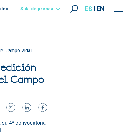
ES
EN
pleo
Sala de prensa
nuel Campo Vidal
 edición
uel Campo
a su 4º convocatoria
al