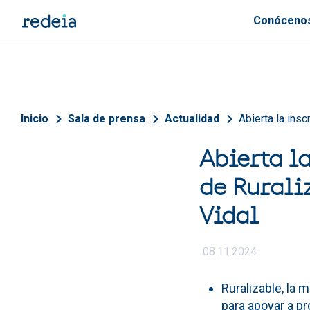
Pasar al contenido principal
Conóceno
Sobrescribir enlaces de 
Inicio
Sala de prensa
Actualidad
Abierta la ins
Abierta l
de Rurali
Vidal
08.11.2024
Ruralizable, la 
para apoyar a p