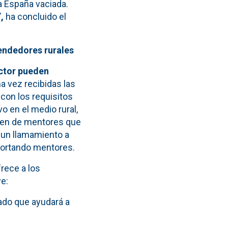
a España vaciada.
,
ha concluido el
endedores rurales
ctor pueden
a vez recibidas las
con los requisitos
o en el medio rural,
lumen de mentores que
 un llamamiento a
portando mentores.
frece a los
e:
ado que ayudará a