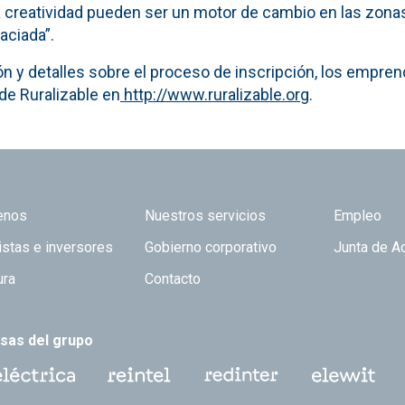
 la creatividad pueden ser un motor de cambio en las zo
aciada”.
n y detalles sobre el proceso de inscripción, los empr
l de Ruralizable en
http://www.ruralizable.org
.
 TOP
enos
Nuestros servicios
Empleo
istas e inversores
Gobierno corporativo
Junta de A
ura
Contacto
sas del grupo