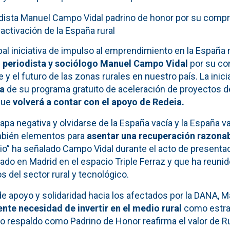
dista Manuel Campo Vidal padrino de honor por su comp
eactivación de la España rural
cipal iniciativa de impulso al emprendimiento en la España
l periodista y sociólogo Manuel Campo Vidal
por su co
 y el futuro de las zonas rurales en nuestro país. La inici
ia
de su programa gratuito de aceleración de proyectos d
 que
volverá a contar con el apoyo de Redeia.
tapa negativa y olvidarse de la España vacía y la España v
mbién elementos para
asentar una recuperación razona
io”
ha señalado Campo Vidal durante el acto de presentac
rado en Madrid en el espacio Triple Ferraz y que ha reun
s del sector rural y tecnológico.
de apoyo y solidaridad hacia los afectados por la DANA, 
nte necesidad de invertir en el medio rural
como estra
uyo respaldo como Padrino de Honor reafirma el valor de 