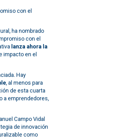
romiso con el
 rural, ha nombrado
mpromiso con el
ativa
lanza ahora la
e impacto en el
aciada. Hay
ble
, al menos para
ión de esta cuarta
ido a emprendedores,
Manuel Campo Vidal
tegia de innovación
Ruralizable como