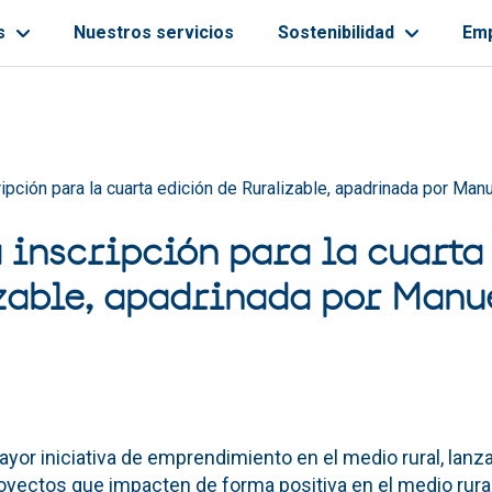
s
Nuestros servicios
Sostenibilidad
Em
ayuda a la navegación
cripción para la cuarta edición de Ruralizable, apadrinada por Ma
a inscripción para la cuarta
zable, apadrinada por Man
mayor iniciativa de emprendimiento en el medio rural, lanz
royectos que impacten de forma positiva en el medio rur