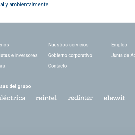
ial y ambientalmente.
 TOP
enos
Nuestros servicios
Empleo
istas e inversores
Gobierno corporativo
Junta de A
ura
Contacto
sas del grupo