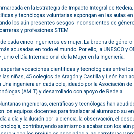
 enmarcada en la Estrategia de Impacto Integral de Redeia
tíficas y tecnólogas voluntarias expongan en las aulas e
zando los aún presentes sesgos inconscientes de género 
 carreras y profesiones STEM
 de cada cinco ingenieros es mujer. La brecha de género
 más acusadas en todo el mundo. Por ello, la UNESCO y
unio el Día Internacional de la Mujer en la Ingeniería.
 despertar vocaciones científicas y tecnológicas entre lo
las niñas, 45 colegios de Aragón y Castilla y León han a
 Una ingeniera en cada cole, ideado por la Asociación de
cnólogas (AMIT) y desarrollado con apoyo de Redeia.
oluntarias ingenieras, científicas y tecnólogas han acudido
n los equipos docentes para trasladar al alumnado su en
día a día y la ilusión por la ciencia, la observación, el des
tecnología, contribuyendo asimismo a acabar con los aú
nero y con los prejuicios asociados a las carreteras y p