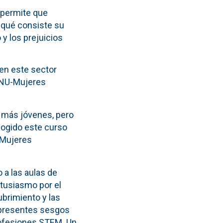
, permite que
n qué consiste su
y los prejuicios
 en este sector
 ONU-Mujeres
s más jóvenes, pero
cogido este curso
 Mujeres
 a las aulas de
tusiasmo por el
cubrimiento y las
n presentes sesgos
rofesiones STEM. Un