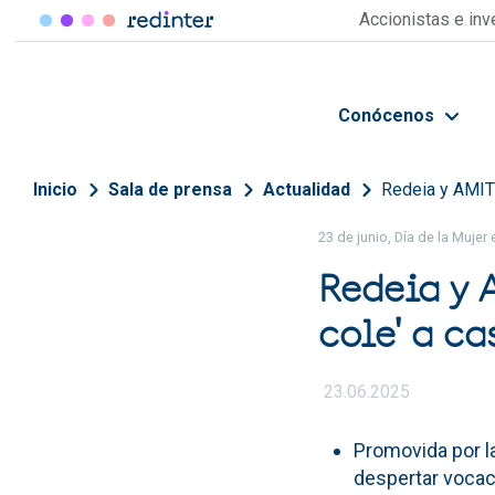
Pasar al contenido principal
Accionistas e in
Conócenos
Sobrescribir enlaces de 
Inicio
Sala de prensa
Actualidad
Redeia y AMIT 
23 de junio, Día de la Mujer 
Redeia y 
cole' a ca
23.06.2025
Promovida por l
despertar vocaci