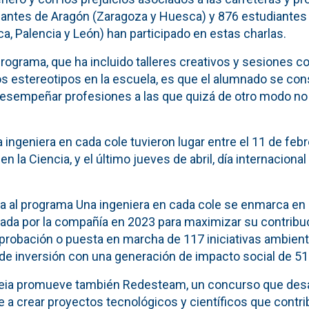
diantes de Aragón (Zaragoza y Huesca) y 876 estudiantes 
ca, Palencia y León) han participado en estas charlas.
l programa, que ha incluido talleres creativos y sesiones 
os estereotipos en la escuela, es que el alumnado se co
 desempeñar profesiones a las que quizá de otro modo no
ingeniera en cada cole tuvieron lugar entre el 11 de febre
 en la Ciencia, y el último jueves de abril, día internacional
a al programa Una ingeniera en cada cole se enmarca en l
eada por la compañía en 2023 para maximizar su contribuc
probación o puesta en marcha de 117 iniciativas ambienta
 de inversión con una generación de impacto social de 51
deia promueve también Redesteam,
un concurso que desa
e a crear proyectos tecnológicos y científicos que cont