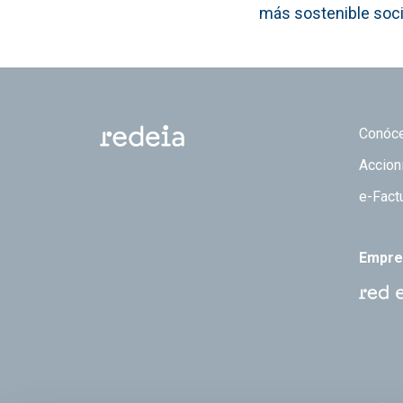
más sostenible soc
Footer
Conóc
Accion
e-Fact
Empre