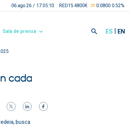
06.ago.26 /
17:35:10
RED15.4800€
0.0800 0.52%
ES
EN
Sala de prensa
 2025
en cada
Redeia, busca